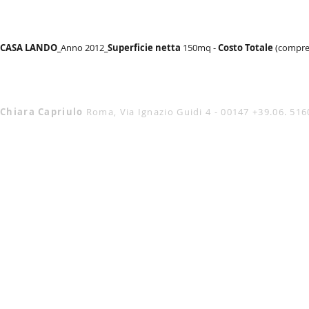
CASA LANDO_
Anno 2012
_Superficie netta
150mq -
Costo
Totale
(compren
Chiara Capriulo
Roma, Via Ignazio Guidi 4 - 00147
+39.06. 51